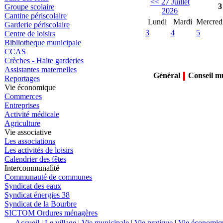
<< 27 Juillet
3
Groupe scolaire
2026
Cantine périscolaire
Lundi
Mardi
Mercred
Garderie périscolaire
3
4
5
Centre de loisirs
Bibliotheque municipale
CCAS
Crèches - Halte garderies
Assistantes maternelles
Général
Conseil m
Reportages
Vie économique
Commerces
Entreprises
Activité médicale
Agriculture
Vie associative
Les associations
Les activités de loisirs
Calendrier des fêtes
Intercommunalité
Communauté de communes
Syndicat des eaux
Syndicat énergies 38
Syndicat de la Bourbre
SICTOM Ordures ménagères
Accueil
|
Le village
|
Vie municipale
|
Vie pratique
|
Vie économiq