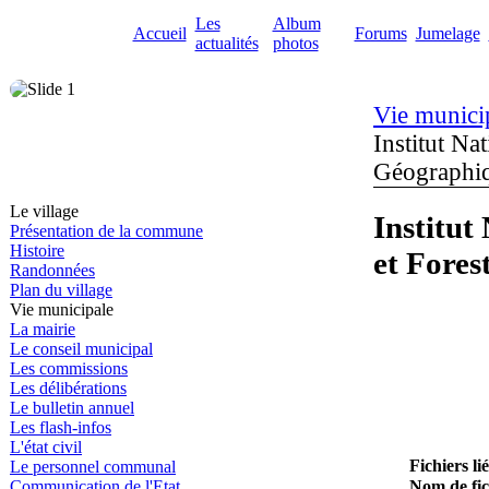
Les
Album
Accueil
Forums
Jumelage
actualités
photos
Vie munici
Institut Na
Géographiq
Le village
Institut
Présentation de la commune
Histoire
et Fores
Randonnées
Plan du village
Vie municipale
La mairie
Le conseil municipal
Les commissions
Les délibérations
Le bulletin annuel
Les flash-infos
L'état civil
Fichiers lié
Le personnel communal
Nom de fic
Communication de l'Etat