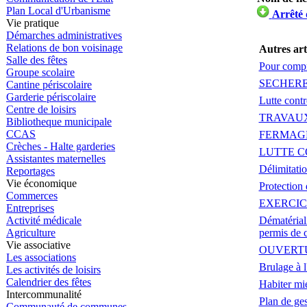
Plan Local d'Urbanisme
Arrêté
Vie pratique
Démarches administratives
Relations de bon voisinage
Autres art
Salle des fêtes
Pour compr
Groupe scolaire
SECHER
Cantine périscolaire
Garderie périscolaire
Lutte contr
Centre de loisirs
TRAVAUX
Bibliotheque municipale
CCAS
FERMAG
Crèches - Halte garderies
LUTTE C
Assistantes maternelles
Délimitatio
Reportages
Vie économique
Protection
Commerces
EXERCIC
Entreprises
Dématériali
Activité médicale
permis de 
Agriculture
Vie associative
OUVERTU
Les associations
Brulage à l
Les activités de loisirs
Calendrier des fêtes
Habiter mie
Intercommunalité
Plan de ge
Communauté de communes