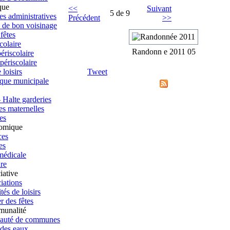
que
<<
Suivant
5 de 9
s administratives
Précédent
>>
 de bon voisinage
 fêtes
colaire
Randonn e 2011 05
ériscolaire
périscolaire
 loisirs
Tweet
eque municipale
 Halte garderies
es maternelles
es
omique
es
es
médicale
re
iative
iations
tés de loisirs
r des fêtes
munalité
uté de communes
 des eaux