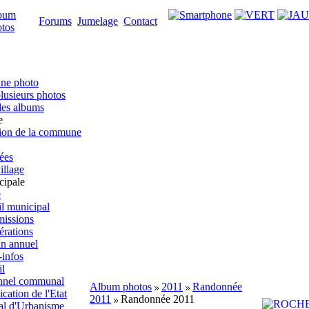
bum
Forums
Jumelage
Contact
tos
une photo
lusieurs photos
des albums
e
tion de la commune
ées
illage
cipale
e
l municipal
issions
érations
in annuel
-infos
il
nnel communal
Album photos
2011
Randonnée
ation de l'Etat
2011
Randonnée 2011
al d'Urbanisme