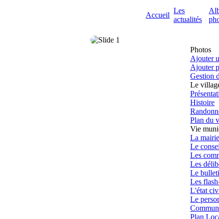
Les
Al
Accueil
actualités
pho
Photos
Ajouter 
Ajouter p
Gestion 
Le villag
Présenta
Histoire
Randonn
Plan du v
Vie muni
La mairi
Le consei
Les comm
Les délib
Le bullet
Les flash
L'état civ
Le perso
Communic
Plan Loc