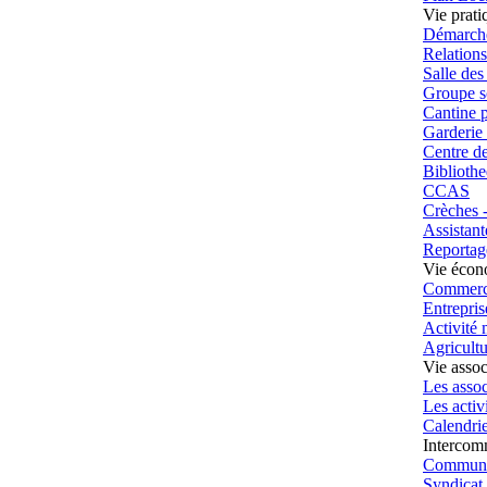
Vie prati
Démarche
Relations
Salle des
Groupe s
Cantine p
Garderie 
Centre de
Biblioth
CCAS
Crèches -
Assistant
Reportag
Vie écon
Commerc
Entrepris
Activité 
Agricultu
Vie assoc
Les assoc
Les activi
Calendrie
Intercom
Communa
Syndicat