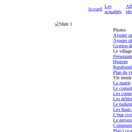
Les
Al
Accueil
actualités
pho
Photos
Ajouter u
Ajouter p
Gestion d
Le village
Présentat
Histoire
Randonné
Plan du vi
Vie munic
La mairie
Le consei
Les comm
Les délibé
Le bulleti
Les flash-
L'état civi
Le perso
Communica
Plan Loca