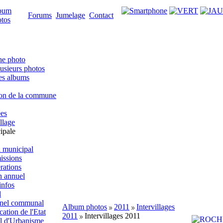
bum
Forums
Jumelage
Contact
tos
ne photo
lusieurs photos
es albums
ion de la commune
es
llage
ipale
l municipal
issions
rations
n annuel
infos
l
nnel communal
Album photos
2011
Intervillages
tion de l'Etat
2011
Intervillages 2011
l d'Urbanisme