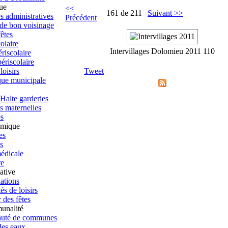
que
<<
161 de 211
Suivant >>
 administratives
Précédent
 de bon voisinage
fêtes
olaire
Intervillages Dolomieu 2011 110
riscolaire
ériscolaire
loisirs
Tweet
que municipale
Halte garderies
s maternelles
s
omique
es
s
médicale
re
ative
ations
és de loisirs
 des fêtes
unalité
té de communes
des eaux