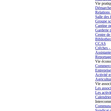
Vie prati
Démarches
Relations
Salle des 
Groupe sc
Cantine pé
Garderie p
Centre de 
Bibliothe
CCAS
Crèches - 
Assistante
Reportage
Vie écon
Commerc
Entreprise
Activité 
Agricultu
Vie associ
Les associ
Les activit
Calendrier
Intercomm
Communau
Syndicat 