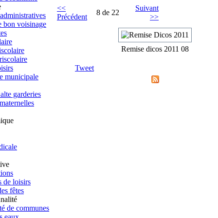
e
<<
Suivant
8 de 22
dministratives
Précédent
>>
e bon voisinage
tes
aire
Remise dicos 2011 08
scolaire
iscolaire
isirs
Tweet
e municipale
alte garderies
 maternelles
ique
dicale
tive
tions
 de loisirs
es fêtes
nalité
é de communes
s eaux