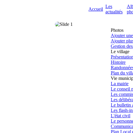
Les
Al
Accueil
actualités
pho
Photos
Ajouter une
Ajouter plu
Gestion de
Le village
Présentatio
Histoire
Randonnée
Plan du vil
Vie municip
La mairie
Le conseil 
Les commis
Les délibér
Le bulletin
Les flash-in
L'état civil
Le personn
Communicati
Plan Local