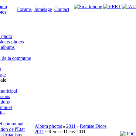
bum
Forums
Jumelage
Contact
tos
 photo
sieurs photos
s albums
n de la commune
s
lage
ale
municipal
sions
ations
 annuel
fos
el communal
Album photos
2011
Remise Dicos
on de l'Etat
2011
Remise Dicos 2011
 d'Urbanisme