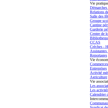
Vie pratiqu
Démarches a
Relations d
Salle des fê
Groupe scol
Cantine péri
Garderie pér
Centre de lo
Bibliothequ
CCAS
Crèches - H
Assistantes
Reportages
Vie économ
Commerces
Entreprises
Activité mé
Agriculture
Vie associa
Les associa
Les activités
Calendrier d
Intercommu
Communaut
Syndicat de