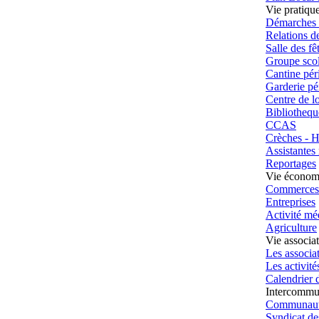
Vie pratiqu
Démarches a
Relations d
Salle des fê
Groupe scol
Cantine péri
Garderie pér
Centre de lo
Bibliothequ
CCAS
Crèches - H
Assistantes
Reportages
Vie économ
Commerces
Entreprises
Activité mé
Agriculture
Vie associa
Les associa
Les activités
Calendrier d
Intercommu
Communaut
Syndicat de