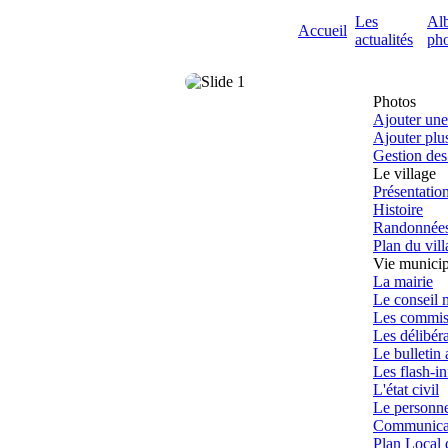
Les
Al
Accueil
actualités
pho
Photos
Ajouter une
Ajouter plu
Gestion de
Le village
Présentatio
Histoire
Randonnée
Plan du vil
Vie municip
La mairie
Le conseil 
Les commis
Les délibér
Le bulletin
Les flash-in
L'état civil
Le personn
Communicati
Plan Local