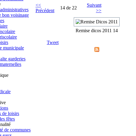
e
<<
Suivant
14 de 22
dministratives
Précédent
>>
e bon voisinage
tes
aire
Remise dicos 2011 14
scolaire
iscolaire
isirs
Tweet
e municipale
alte garderies
 maternelles
ique
dicale
tive
tions
 de loisirs
es fêtes
nalité
é de communes
s eaux