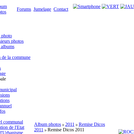
bum
Forums
Jumelage
Contact
tos
 photo
sieurs photos
s albums
n de la commune
s
lage
ale
municipal
sions
ations
 annuel
fos
el communal
Album photos
2011
Remise Dicos
on de l'Etat
2011
Remise Dicos 2011
 d'Urbanisme